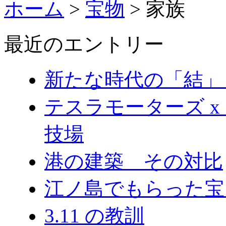
ホーム
>
宝物
>
家族
最近のエントリー
新たな時代の「結」
テスラモーターズ x
技場
港の建築 その対比
江ノ島でもらった宝
3.11 の教訓