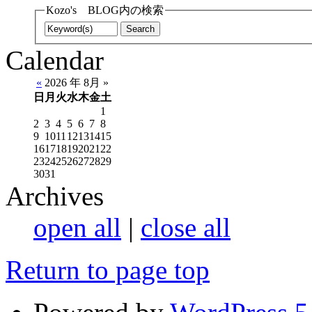
Kozo's BLOG内の検索
Calendar
«
2026 年 8月 »
日
月
火
水
木
金
土
1
2
3
4
5
6
7
8
9
10
11
12
13
14
15
16
17
18
19
20
21
22
23
24
25
26
27
28
29
30
31
Archives
open all
|
close all
Return to page top