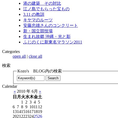
港の建築 その対比
江ノ島でもらった宝もの
3.11 の教訓
キヤマのルーツ
安藤忠雄さんのコンクリート
新・国立競技場
生まれ故郷 沖縄・光と影
ふじのくに新東名マラソン2011
Categories
open all
|
close all
検索
Kozo's BLOG内の検索
Calendar
«
2010 年 6月
»
日
月
火
水
木
金
土
1
2
3
4
5
6
7
8
9
10
11
12
13
14
15
16
17
18
19
20
21
22
23
24
25
26